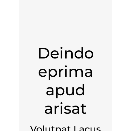
Deindo
eprima
apud
arisat
Volutpat Lacus